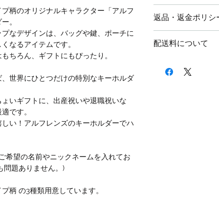
商品の特性上、購
イプ柄のオリジナルキャラクター「アルフ
返品・返金ポリシ
いております。
ダー。
ップなデザインは、バッグや鍵、ポーチに
配送料金は地域に
不良品や頼んだ商
配送料について
しくなるアイテムです。
5,000円以上の
到着から7日以内
はもちろん、ギフトにもぴったり。
返品していただい
配送料金は地域に
と同じである場合
5,000円以上の
ば、世界にひとつだけの特別なキーホルダ
お客様のもとで破
応じかねます。
ちょいギフトに、出産祝いや退職祝いな
お客さまの好みに
最適です。
ねます。
嬉しい！アルフレンズのキーホルダーでハ
商品到着から7日
ます。商品到着か
は受け付けること
、ご希望の名前やニックネームを入れてお
さい。
も問題ありません。)
返品送料に関して
弊社で負担いたし
プ柄 の3種類用意しています。
それ以外は、お客
了承ください。