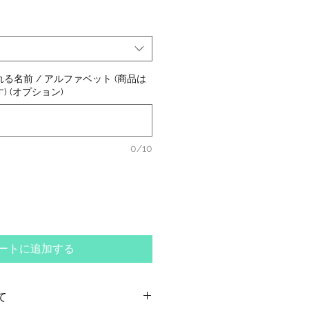
る名前 / アルファベット (商品は
 (オプション)
0/10
ートに追加する
て