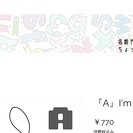
名前
ちょ
『A』I'm
価
￥770
格
消費税込み