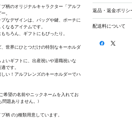
商品の特性上、購
イプ柄のオリジナルキャラクター「アルフ
返品・返金ポリシ
いております。
ダー。
ップなデザインは、バッグや鍵、ポーチに
配送料金は地域に
不良品や頼んだ商
配送料について
しくなるアイテムです。
5,000円以上の
到着から7日以内
はもちろん、ギフトにもぴったり。
返品していただい
配送料金は地域に
と同じである場合
5,000円以上の
ば、世界にひとつだけの特別なキーホルダ
お客様のもとで破
応じかねます。
ちょいギフトに、出産祝いや退職祝いな
お客さまの好みに
最適です。
ねます。
嬉しい！アルフレンズのキーホルダーでハ
商品到着から7日
ます。商品到着か
は受け付けること
、ご希望の名前やニックネームを入れてお
さい。
も問題ありません。)
返品送料に関して
弊社で負担いたし
プ柄 の3種類用意しています。
それ以外は、お客
了承ください。