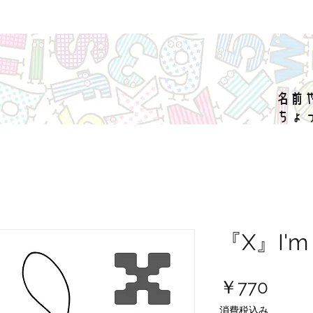
名前
ちょ
『X』I'm
価
￥770
格
消費税込み