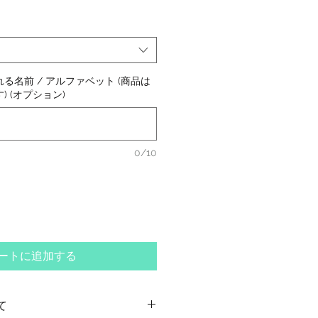
る名前 / アルファベット (商品は
 (オプション)
0/10
ートに追加する
て