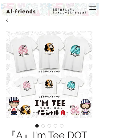
名前や言葉にひそむ、
ちょっとフシギないきものたち
『A』I'm Tee DOT