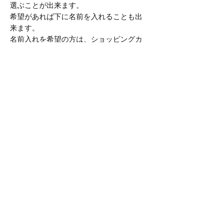
選ぶことが出来ます。
希望があれば下に名前を入れることも出
来ます。
名前入れを希望の方は、ショッピングカ
ート内にのお名前記入欄にアルファベッ
トの大文字で入力してください。
小文字で入力された場合でも商品は大文
字でプリントします。
その他の文字で入力された場合は問い合
わせさせていただくことがあります。
商品情報
【素材】
商品の配送について
ボディーはPrintstarの5.6オンスヘビー
ウェイトTシャツを使用しています。
商品の特性上、購入後1週間ほどお時間
返品・返金ポリシー
素材は17/-天竺という程よい厚さの天
をいただいております。
竺素材で、柔らかく着心地がいいのが
配送料金は地域に関係なく一律400円
不良品や頼んだ商品とは違うものが届