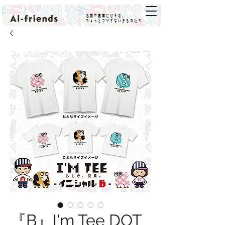
名前や言葉にひそむ、
ちょっとフシギないきものたち
『B』I'm Tee DOT