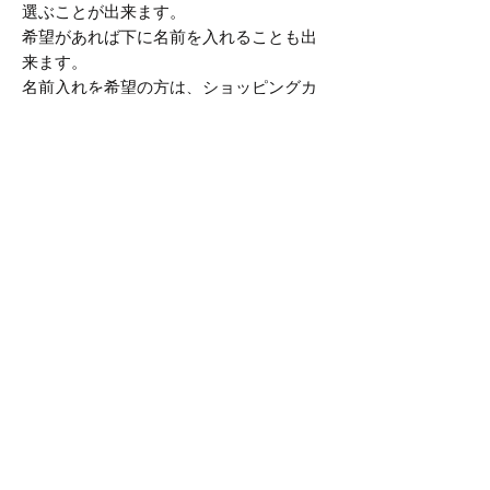
選ぶことが出来ます。
希望があれば下に名前を入れることも出
来ます。
名前入れを希望の方は、ショッピングカ
ート内にのお名前記入欄にアルファベッ
トの大文字で入力してください。
小文字で入力された場合でも商品は大文
字でプリントします。
その他の文字で入力された場合は問い合
わせさせていただくことがあります。
商品情報
【素材】
商品の配送について
ボディーはPrintstarの5.6オンスヘビー
ウェイトTシャツを使用しています。
商品の特性上、購入後1週間ほどお時間
返品・返金ポリシー
素材は17/-天竺という程よい厚さの天
をいただいております。
竺素材で、柔らかく着心地がいいのが
配送料金は地域に関係なく一律400円
不良品や頼んだ商品とは違うものが届