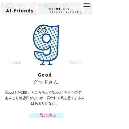
名前や言葉にひそむ、
ちょっとフシギないきものたち
< Back
NEXT>
Good
グッドさん
Good！が口癖。ところ構わずGood！を言うので、
あんまり信憑性がないが、言われて気を悪くする人
はあまりいない。
一覧に戻る