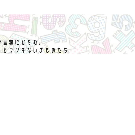
や言葉にひそむ、
っとフシギないきものたち