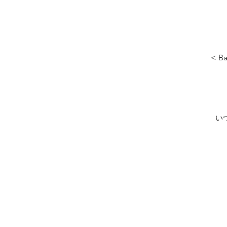
< B
い